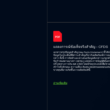
แถลงการณ์ข้อเท็จจริงสำคัญ - CFDS
เอกสารสรุปข้อมูลสำคัญ (Key Facts Statement) นี้ได้
ข้อมูลในประเด็นที่มีสาระสำคัญเกี่ยวกับผลิตภัณฑ์การลง
กล่าว ทั้งนี้ การจัดทำและนำเสนอข้อมูลดังกล่าวแก่ลูกค้
ข้อกำหนดตามมาตรา 18(5)(c) แห่งพระราชบัญญัติคุ้มครอ
บริโภคทางการเงิน พ.ศ. 2565 โดยมีวัตถุประสงค์เพื่อช่วย
เข้าใจถึงลักษณะ ความเสี่ยง ต้นทุน ตลอดจนผลตอบแ
ขาดทุนที่อาจเกิดขึ้นจากผลิตภัณฑ์นี้
อ่านเพิ่มเติม