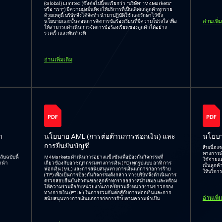
(Global) Limited (ซึ่งต่อไปนี้จะเรียกว่า “บริษัท” “M4Markets”
หรือ “เรา”) มีความมุ่งมั่นที่จะให้บริการที่เป็นเลิศแก่ลูกค้าทุกราย
ด้วยเหตุนี้ บริษัทจึงได้จัดทำ นำมาปฏิบัติใช้ และรักษาไว้ซึ่ง
อ่านเพิ่
นโยบายและขั้นตอนการจัดการข้อร้องเรียนที่มีความโปร่งใส เพื่อ
ให้สามารถดำเนินการจัดการข้อร้องเรียนของลูกค้าได้อย่าง
รวดเร็วและทันท่วงที
อ่านเพิ่มเติม
า
นโยบาย AML (การต่อต้านการฟอกเงิน) และ
นโยบา
การยืนยันบัญชี
สืบเนื่อ
ทางการเงิ
บฉบับนี้
M4Markets ดำเนินการอย่างแข็งขันเพื่อป้องกันกิจกรรมที่
ใช้จ่ายแล
เรานำ
เกี่ยวข้องกับอาชญากรรมทางการเงิน (FC) ทุกรูปแบบ อาทิ การ
เป็นลูกค
ฟอกเงิน (ML) และการสนับสนุนทางการเงินแก่การก่อการร้าย
ให้บริกา
(TF) เพื่อเป็นการป้องกันกิจกรรมดังกล่าว ทางบริษัทจึงดำเนินการ
ตรวจสอบยืนยันตัวตนของลูกค้าทุกรายอย่างสม่ำเสมอ และพร้อม
ให้ความร่วมมือกับหน่วยงานภาครัฐรวมถึงหน่วยงานข่าวกรอง
ทางการเงิน (FIUs) ในการร่วมกันต่อสู้กับการฟอกเงินและการ
อ่านเพิ่
สนับสนุนทางการเงินแก่การก่อการร้ายตามความจำเป็น