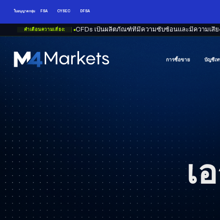
ใบอนุญาตกลุ่ม
FSA
CYSEC
DFSA
CFDs เป็นผลิตภัณฑ์ที่มีความซับซ้อนและมีความเสี่ยง
คำเตือนความเสี่ยง:
การซื้อขาย
บัญชีเท
M4Markets
-
CFD
Trading
Regulated
Broker
เ