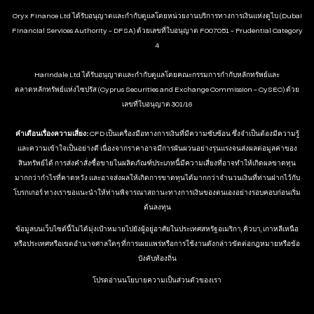
Oryx Finance Ltd ได้รับอนุญาตและกำกับดูแลโดยหน่วยงานบริการทางการเงินแห่งดูไบ (Dubai
Financial Services Authority - DFSA) ด้วยเลขที่ใบอนุญาต F007051 - Prudential Category
4
Harindale Ltd ได้รับอนุญาตและกำกับดูแลโดยคณะกรรมการกำกับหลักทรัพย์และ
ตลาดหลักทรัพย์แห่งไซปรัส (Cyprus Securities and Exchange Commission - CySEC) ด้วย
เลขที่ใบอนุญาต 301/16
คำเตือนเรื่องความเสี่ยง:
CFD เป็นเครื่องมือทางการเงินที่มีความซับซ้อน ซึ่งจำเป็นต้องมีความรู้
และความเข้าใจเป็นอย่างดี เนื่องจากราคาอาจมีการผันผวนอย่างรุนแรงจนส่งผลต่อมูลค่าของ
สินทรัพย์ได้ การส่งคำสั่งซื้อขายในผลิตภัณฑ์ประเภทนี้มีความเสี่ยงที่อาจทำให้เกิดผลขาดทุน
มากกว่ากำไรที่คาดหวัง และอาจส่งผลให้เกิดการขาดทุนได้มากกว่าจำนวนเงินที่ท่านฝากไว้กับ
โบรกเกอร์ ทางเราขอแนะนำให้ท่านพิจารณาสถานะทางการเงินของตนเองอย่างรอบคอบก่อนเริ่ม
ต้นลงทุน
ข้อมูลบนเว็บไซต์นี้ไม่ได้มุ่งเป้าหมายไปยังผู้อยู่อาศัยในประเทศสหรัฐอเมริกา, คิวบา, เกาหลีเหนือ
หรือประเทศหรือเขตอำนาจศาลใดๆ ที่การเผยแพร่หรือการใช้งานดังกล่าวขัดต่อกฎหมายหรือข้อ
บังคับท้องถิ่น
โปรดอ่านนโยบายความเป็นส่วนตัวของเรา