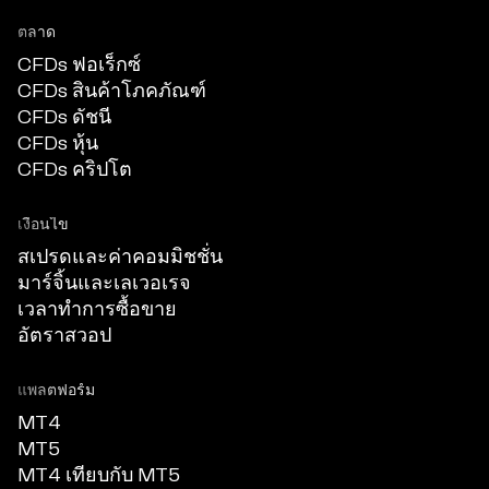
ตลาด
CFDs ฟอเร็กซ์
CFDs สินค้าโภคภัณฑ์
CFDs ดัชนี
CFDs หุ้น
CFDs คริปโต
เงื่อนไข
สเปรดและค่าคอมมิชชั่น
มาร์จิ้นและเลเวอเรจ
เวลาทำการซื้อขาย
อัตราสวอป
แพลตฟอร์ม
MT4
MT5
MT4 เทียบกับ MT5