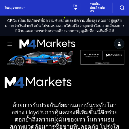
แหล่งข้อมูล
ร่วมเป็น
TH
ใบอนุญาตกลุ่ม
พันธมิตรกับ
เรา
CFDs เป็นผลิตภัณฑ์ที่มีความซับซ้อนและมีความเสี่ยงสูง คุณอาจสูญเสีย
มากกว่าเงินฝากเริ่มต้น โปรดตรวจสอบให้แน่ใจว่าคุณเข้าใจความเสี่ยงอย่าง
ถี่ถ้วนและสามารถรับความเสี่ยงจากการสูญเสียที่อาจเกิดขึ้นได้
M4Markets
-
CFD
Trading
M4Markets
Regulated
-
Broker
CFD
ด้วยการรับประกันภัยผ่านสถาบันระดับโลก
Trading
อย่าง Lloyd’s การคุ้มครองที่เพิ่มขึ้นนี้จึงช่วย
Regulated
ตอกย้ำถึงความมุ่งมั่นของเรา ในการมอบ
Broker
สภาพแวดล้อมการซื้อขายที่ปลอดภัย โปร่งใส