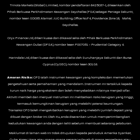
Trinota Markets (Global) Limited, nombor pendaftaran 8425037-1, dilesenkan oleh
Pihak Berkuasa Perkhidmatan Kewangan Seychelles (FSA) sebagai Peniaga Sekuriti,
nombor lesen SD035. Alamat: JUC Building, Office No.F4, Providence Zone 18, Mahé,
Seychelles.
Oryx Finance Ltd, diberi kuasa dan dikawal selia oleh Pihak Berkuasa Perkhidmatan
Kewangan Dubai (DFSA), nombor lesen F007051 – Prudential Category 4.
Harindale Ltd, diberi kuasa dan dikawal selia oleh Suruhanjaya Sekuriti dan Bursa
Cyprus (CySEC), nombor lesen 301/16.
Amaran Risiko:
CFD ialah instrumen kewangan yang kompleks dan memerlukan
pengetahuan serta pemahaman yang mendalam. Instrumen ini tertakluk kepada
turun naik harga yang ekstrem dan boleh menyebabkan nilainya menjadi sifar.
Aktiviti membeli dan menjual instrumen ini melibatkan risiko kerugian yang tinggi,
termasuk kemungkinan kerugian yang melebihi potensi keuntungan.
Transaksi CFD boleh mengakibatkan kerugian yang melebihi jumlah deposit yang
dibuat dengan broker ini. Oleh itu, anda disarankan untuk mempertimbangkan
kedudukan kewangan anda dengan teliti sebelum membuat sebarang pelaburan.
Maklumat di laman web ini tidak ditujukan kepada penduduk Amerika Syarikat,
Cuba, Korea Utara, atau mana-mana negara/ wilayah di mana pengedaran atau