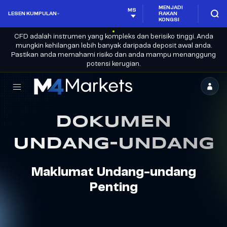
MENJADI
MS
LESEN KUMPULAN
RAKAN
KONGSI
CFD adalah instrumen yang kompleks dan berisiko tinggi. Anda
mungkin kehilangan lebih banyak daripada deposit awal anda.
Pastikan anda memahami risiko dan anda mampu menanggung
potensi kerugian.
M4Markets
-
DOKUMEN
Broker
Dagangan
UNDANG-UNDANG
CFD
Berlesen
Maklumat Undang-undang
Penting