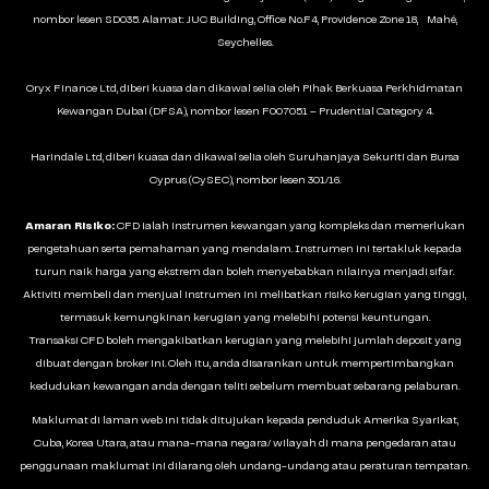
nombor lesen SD035. Alamat: JUC Building, Office No.F4, Providence Zone 18, Mahé,
Seychelles.
Oryx Finance Ltd, diberi kuasa dan dikawal selia oleh Pihak Berkuasa Perkhidmatan
Kewangan Dubai (DFSA), nombor lesen F007051 – Prudential Category 4.
Harindale Ltd, diberi kuasa dan dikawal selia oleh Suruhanjaya Sekuriti dan Bursa
Cyprus (CySEC), nombor lesen 301/16.
Amaran Risiko:
CFD ialah instrumen kewangan yang kompleks dan memerlukan
pengetahuan serta pemahaman yang mendalam. Instrumen ini tertakluk kepada
turun naik harga yang ekstrem dan boleh menyebabkan nilainya menjadi sifar.
Aktiviti membeli dan menjual instrumen ini melibatkan risiko kerugian yang tinggi,
termasuk kemungkinan kerugian yang melebihi potensi keuntungan.
Transaksi CFD boleh mengakibatkan kerugian yang melebihi jumlah deposit yang
dibuat dengan broker ini. Oleh itu, anda disarankan untuk mempertimbangkan
kedudukan kewangan anda dengan teliti sebelum membuat sebarang pelaburan.
Maklumat di laman web ini tidak ditujukan kepada penduduk Amerika Syarikat,
Cuba, Korea Utara, atau mana-mana negara/ wilayah di mana pengedaran atau
penggunaan maklumat ini dilarang oleh undang-undang atau peraturan tempatan.