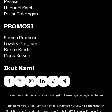
Kerjaya
Hubungi Kami
Pusat Sokongan
PROMOSI
Semua Promosi
Loyalty Program
Bonus Kredit
Rujuk Kawan
Ikut Kami
M4Markets adalah jenama bersama yang dimiliki oleh syarikat-syarikat berikut:
Trinota Markets (Global) Limited, nombor pendaftaran 8425037-1, dilesenkan oleh
Pihak Berkuasa Perkhidmatan Kewangan Seychelles (FSA) sebagai Peniaga Sekuriti,