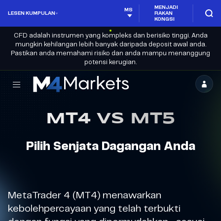
MENJADI
MS
LESEN KUMPULAN
RAKAN
KONGSI
CFD adalah instrumen yang kompleks dan berisiko tinggi. Anda
mungkin kehilangan lebih banyak daripada deposit awal anda.
Pastikan anda memahami risiko dan anda mampu menanggung
potensi kerugian.
M4Markets
-
MT4 VS MT5
Broker
Dagangan
Pilih Senjata Dagangan Anda
CFD
Berlesen
MetaTrader 4 (MT4) menawarkan
kebolehpercayaan yang telah terbukti