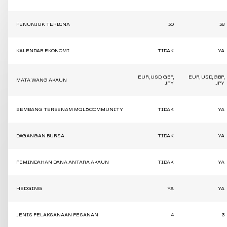
PENUNJUK TERBINA
30
38
KALENDAR EKONOMI
TIDAK
YA
EUR, USD, GBP,
EUR, USD, GBP,
MATA WANG AKAUN
JPY
JPY
SEMBANG TERBENAM MQL5.COMMUNITY
TIDAK
YA
DAGANGAN BURSA
TIDAK
YA
PEMINDAHAN DANA ANTARA AKAUN
TIDAK
YA
HEDGING
YA
YA
JENIS PELAKSANAAN PESANAN
4
3