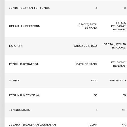
JENIS PESANAN TERTUNDA
4
6
64-BIT,
32-BIT, SATU
KELAJUAN PLATFORM
PELBAGAI
BENANG
BENANG
CARTA (HTML5)
LAPORAN
JADUAL SAHAJA
& JADUAL
PELBAGAI
PENGUJI STRATEGI
SATU BENANG
BENANG
SIMBOL
1024
TANPA HAD
PENUNJUK TEKNIKA
30
38
JANGKA MASA
9
21
ISYARAT & SALINAN DAGANGAN
TIDAK
YA