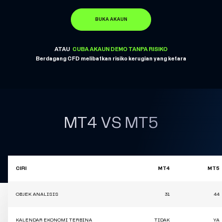
BUKA AKAUN
ATAU
CUBA AKAUN DEMO TANPA RISIKO
Berdagang CFD melibatkan risiko kerugian yang ketara
MT4 VS MT5
CIRI
MT4
MT5
OBJEK ANALISIS
31
44
KALENDAR EKONOMI TERBINA
TIDAK
YA