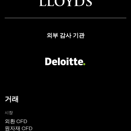
있
는
CFD
트
외부 감사 기관
레
이
딩
브
로
커
거래
시장
외환 CFD
원자재 CFD