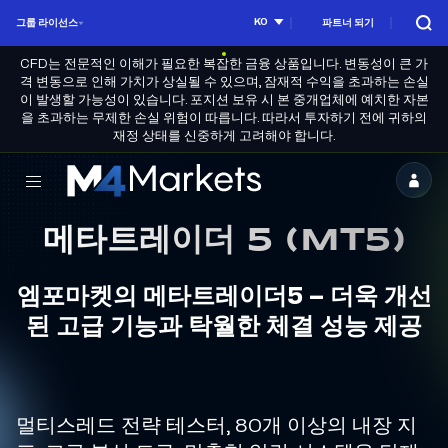
KO
그룹 라이선스
파트너 되기
CFD는 전문적인 이해가 필요한 복잡한 금융 상품입니다. 변동성이 큰 가
격 변동으로 인해 가치가 상실될 수 있으며, 잠재적 수익을 초과하는 손실
이 발생할 가능성이 있습니다. 포지션 보유 시 본 중개업체에 예치한 자본
을 초과하는 무제한 손실 위험이 따릅니다. 따라서 투자하기 전에 귀하의
재정 상태를 신중하게 고려해야 합니다.
엠
포
메타트레이더 5 (MT5)
마
켓
엠포마켓의 메타트레이더5 – 더욱 개선
-
된 고급 기능과 탁월한 체결 성능 제공
신
뢰
할
멀티스레드 전략 테스터, 80개 이상의 내장 지
수