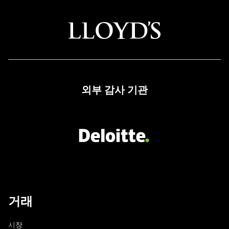
할
수
있
는
CFD
트
외부 감사 기관
레
이
딩
브
로
커
거래
시장