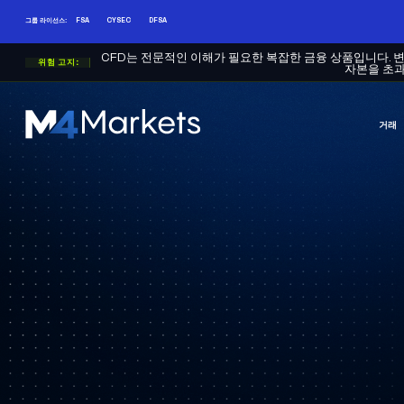
그룹 라이선스:
FSA
CYSEC
DFSA
CFD는 전문적인 이해가 필요한 복잡한 금융 상품입니다. 
위험 고지:
자본을 초과
거래
엠
포
마
켓
-
신
뢰
할
수
있
는
CFD
트
레
이
딩