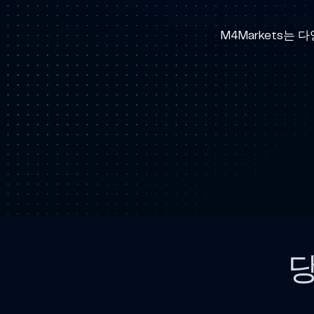
브
로
M4Markets는
커
당