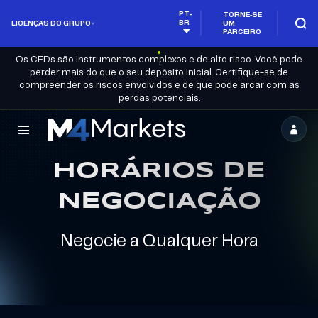
PT-
TORNE-SE
BR
LICENÇAS DO GRUPO
UM
PARCEIRO
Os CFDs são instrumentos complexos e de alto risco. Você pode
perder mais do que o seu depósito inicial. Certifique-se de
compreender os riscos envolvidos e de que pode arcar com as
perdas potenciais.
M4Markets
-
HORÁRIOS DE
Corretora
NEGOCIAÇÃO
Regulada
de
Negocie a Qualquer Hora
Trading
de
CFD