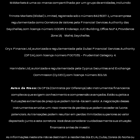
M4Markets é uma co-marca compartilhada por um grupo de entidades, incluindo:
Trinota Markets (Global) Limited, registrada sob o número 8425037-1, uma empresa
regulamentada como Corretora de Valores pela Financial Services Authority das
Seychelles, com licença número SD035. Endereço: JUC Building, Office No.F4, Providence
Zone 18, Mahé, Seychelles.
Oryx Finance Ltd, autorizada e regulamentada pela Dubai Financial Services Authority
(DFSA), com licença número F007051 - Prudential Category 4.
Harindale Ltd, autorizada e regulamentada pela Cyprus Securities and Exchange
Commission (CySEC), com licença número 301/16.
Aviso de Risco:
Os CFDs (Contratos por Diferença) são instrumentos financeiros
complexos que exigem conhecimento e compreensão avançados. Estão sujeitos a
flutuações extremas de preço que podem torná-los sem valor. A negociação desses
instrumentos envolve um risco inerente de perdas que podem exceder os lucros
potenciais. As transações podem resultar em perdas ilimitadas superiores ao valor
depositado junto a esta corretora. Você deve considerar cuidadosamente sua situação
financeira antes de investir.
As informações neste site não se destinam a residentes dos EUA, Cuba, Coreia do Norte ou