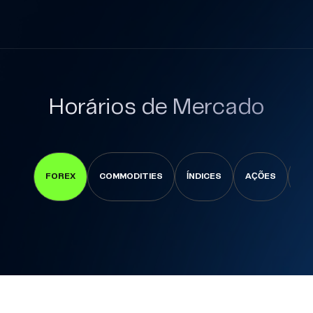
Horários de Mercado
FOREX
COMMODITIES
ÍNDICES
AÇÕES
CR