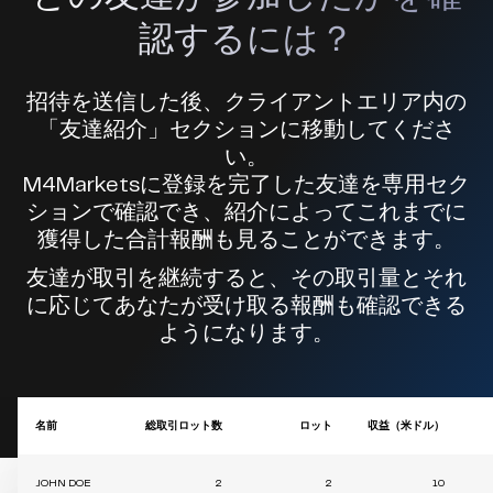
認するには？
招待を送信した後、クライアントエリア内の
「友達紹介」セクションに移動してくださ
い。
M4Marketsに登録を完了した友達を専用セク
ションで確認でき、紹介によってこれまでに
獲得した合計報酬も見ることができます。
友達が取引を継続すると、その取引量とそれ
に応じてあなたが受け取る報酬も確認できる
ようになります。
名前
総取引ロット数
ロット
収益（米ドル）
JOHN DOE
2
2
10