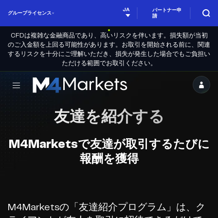
JA
パートナー申
グループライセンス
請
CFDは複雑な金融商品であり、高いリスクを伴います。損失額が当初
のご入金額を上回る可能性があります。お取引を開始される前に、関連
するリスクを十分にご理解いただき、損失が発生した場合でもご負担い
ただける範囲でお取引ください。
M4Markets
-
友達を紹介する
規
制
M4Marketsで友達が取引するたびに
さ
報酬を獲得
れ
た
CFD
取
M4Marketsの「友達紹介プログラム」は、ク