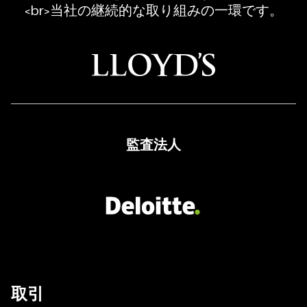
<br>当社の継続的な取り組みの一環です。
れ
た
CFD
取
引
ブ
ロ
監査法人
ー
カ
ー
取引